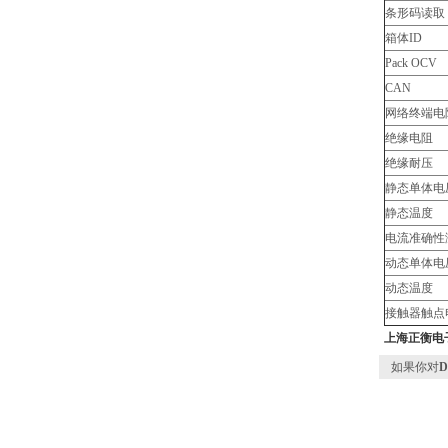
条
箱体ID
Pack OCV
CAN
网络终端电
绝缘电阻
绝缘耐压
静态单体电
静态温度
电流准确性
动态单体电
动态温度
接触器触点
上海正衡电
如果你对