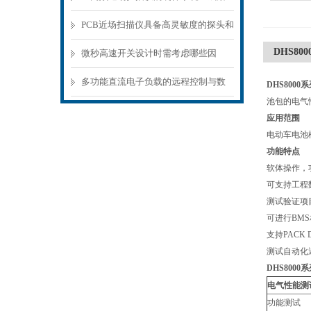
构分析
PCB近场扫描仪具备高灵敏度的探头和
DHS8
精密的扫描机构
微秒高速开关设计时需考虑哪些因
素？
多功能直流电子负载的远程控制与数
DHS800
池包的电气
据记录功能
应用范围
电动车电池
功能特点
软体操作，
可支持工程
测试验证项
可进行BM
支持PACK
测试自动化
DHS800
电气性能
功