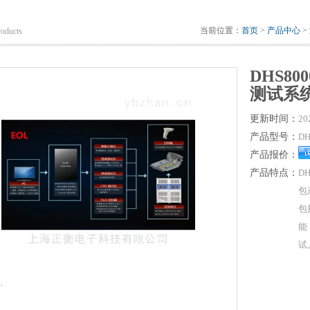
当前位置：
首页
>
产品中心
>
roducts
DHS8
测试系
更新时间：
20
产品型号：
D
产品报价：
产品特点：
D
包
包
能
试