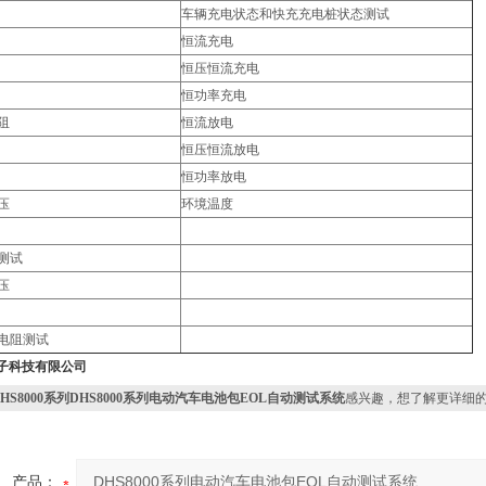
形码读取
车辆充电状态和快充充电桩状态测试
恒流充电
恒压恒流充电
恒功率充电
阻
恒流放电
恒压恒流放电
恒功率放电
压
环境温度
测试
压
电阻测试
子科技有限公司
DHS8000系列DHS8000系列电动汽车电池包EOL自动测试系统
感兴趣，想了解更详细
产品：