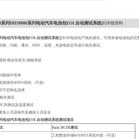
000系列DHS8000系列电动汽车电池包EOL自动测试系统
的详细资料：
0系列电动汽车电池包EOL自动测试系统
是针对电池包产线的测试，可用来做电池包的完
性能，功能，通信，BMS，温度，充放电状态等进行相关测试。
模组/电动车机车/储能系统
功能操作简单
数据储存&MES联机（可选）
目可定制化选择
S相关测试
 DCIR测试及温度测试
避免人员误操作及确保人员安全
0系列电动汽车电池包EOL自动测试系统
测试项目
测试
Pack DCIR测试
能测试
工程数据存储&与MES系统对接（可选）