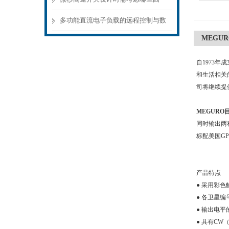
素？
多功能直流电子负载的远程控制与数
MEGUR
据记录功能
自1973年
和生活相关
司将继续提
MEGURO目
同时输出两
标配美国GP
产品特点
● 采用彩
● 各卫星编
● 输出电平
● 具有C