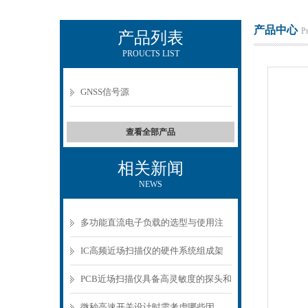
产品中心
P
产品列表
PROUCTS LIST
上海正衡电子科技有限公司
GNSS信号源
查看全部产品
相关新闻
NEWS
多功能直流电子负载的选型与使用注
意事项
IC高频近场扫描仪的硬件系统组成架
构分析
PCB近场扫描仪具备高灵敏度的探头和
精密的扫描机构
微秒高速开关设计时需考虑哪些因