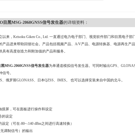
O目黑MSG-2060GNSS信号发生器
的详细资料：
成立以来，Keisoku Giken Co., Ltd. 一直通过电力电子部门、视觉软件部门
的产品进来帮助回馈社会。产品包括视频产品、A/V产品、电源转换器、电源再生产品
供具有高度创造力和附加值的产品和服务。
黑MSG-2060GNSS信号发生器
为单通道模拟信号发生器。可同时输出GPS、GLONA
种信号。
S、俄罗斯GLONASS、日本QZSS、IMES。 也可以选择安装来自中国的北斗。
色触摸屏，可在面板进行操作和设定
号的设定
的设定（可在-80~-140 dBm之间进行高速转换）
W（无调制信号）的输出