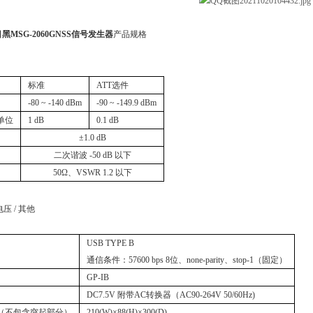
黑MSG-2060GNSS信号发生器
产品规格
标准
ATT选件
-80 ~ -140 dBm
-90 ~ -149.9 dBm
单位
1 dB
0.1 dB
±1.0 dB
二次谐波 -50 dB 以下
50Ω、VSWR 1.2 以下
电压 / 其他
USB TYPE B
通信条件：57600 bps 8位、none-parity、stop-1（固定）
GP-IB
DC7.5V 附带AC转换器（AC90-264V 50/60Hz)
（不包含突起部分）
210(W)×88(H)×300(D)