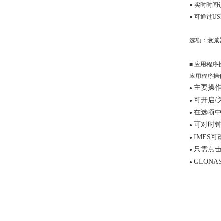
● 实时时
● 可通过U
选项：衰减器（A
■ 应用程序
应用程序操
主要操作
●
可开启/
●
在选项中，
●
可对时钟
●
IMES
●
只需点击
●
GLONA
●