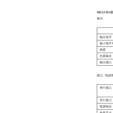
MEGURO目
输出
输出电平
最小电平
精度
仿真输出
输出接口
接口 / 电源
串行接口
并行接口
电源电压
外形尺寸