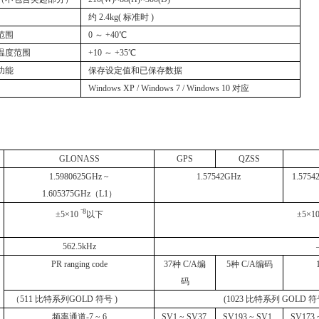
约 2.4kg( 标准时 )
范围
0 ～ +40℃
温度范围
+10 ～ +35℃
功能
保存设定值和已保存数据
Windows XP / Windows 7 / Windows 10 对应
GLONASS
GPS
QZSS
1.5980625GHz ~
1.57542GHz
1.5754
1.605375GHz（L1）
⁻8
±5×10
以下
±5×1
562.5kHz
PR ranging code
37种 C/A编
5种 C/A编码
码
（511 比特系列GOLD 符号 )
(1023 比特系列 GOLD 符
频率通道-7 ~ 6
SV1 ~ SV37
SV193 ~ SV1
SV173 