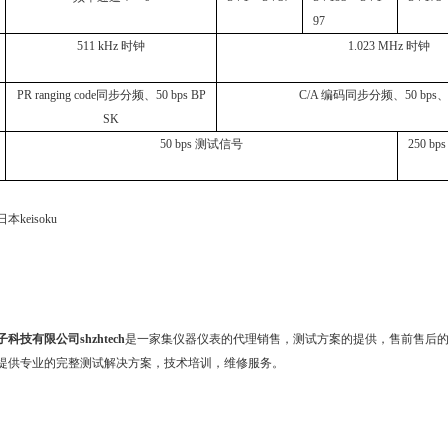
97
511 kHz 时钟
1.023 MHz 时钟
PR ranging code同步分频、50 bps BP
C/A 编码同步分频、50 bps、
SK
50 bps 测试信号
250 bps 
keisoku
科技有限公司shzhtech
是一家集仪器仪表的代理销售，测试方案的提供，售前售后
提供专业的完整测试解决方案，技术培训，维修服务。