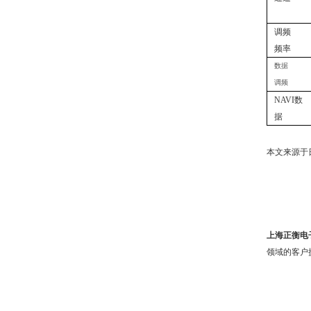
调频
频率
数据
调频
NAVI数
据
本文来源于日本
上海正衡电子
领域的客户