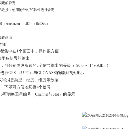
间锁定的设定
SB连接，使用附带的PC软件进行设定
ttenuator）. 北斗（BeiDou）
操作画面
作性
都集中在1个画面中，操作很方便
关闭各信号的输出
可分别更改所选的2个信号输出的等级（-90.0 ~ -149.9dBm）
进行GPS （UTC）与GLONASS的偏移切换显示
可改写消息类型、经度、维度等数据
一下即可方便地切换4个信号
SS可切换卫星编号（Channel与Slot）的显示