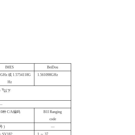
IMES
BeiDou
2GHz 或
1.5754118G
1.561098GHz
Hz
⁻8
0
以下
―
10种 C/A编码
B1I Ranging
code
号 )
―
~ SV182
1 ～ 37