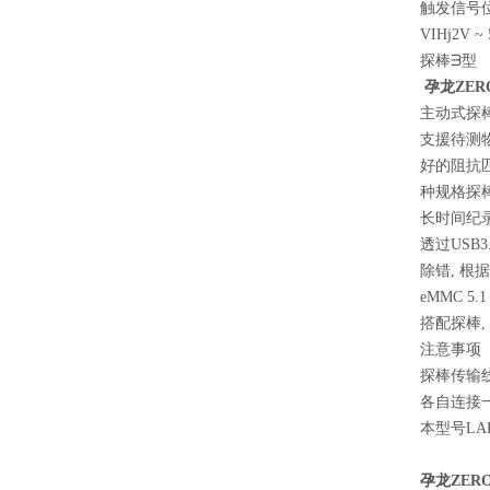
触发信号
VIHj2
探棒ᗳ型
孕龙ZE
主动式探
支援待测物
好的阻抗匹
种规格探棒
长时间纪
透过USB
除错, 根
eMMC 5.1
搭配探棒, 
注意事项
探棒传输线与
各自连接
本型号LA
孕龙ZER