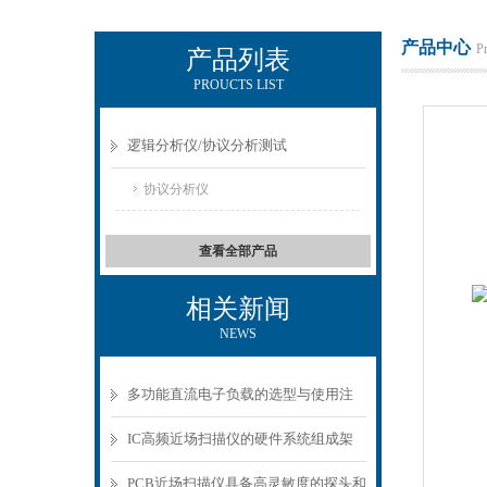
产品中心
P
产品列表
PROUCTS LIST
上海正衡电子科技有限公司
逻辑分析仪/协议分析测试
协议分析仪
查看全部产品
相关新闻
NEWS
多功能直流电子负载的选型与使用注
意事项
IC高频近场扫描仪的硬件系统组成架
构分析
PCB近场扫描仪具备高灵敏度的探头和