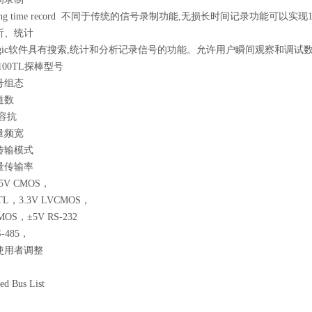
ss long time record 不同于传统的信号录制功能,无损长时间记录功能可以实
析、统计
Logic软件具有搜索,统计和分析记录信号的功能。允许用户瞬间观察和调
P100TL探棒型号
号组态
道数
容抗
量频宽
传输模式
量传输率
5V CMOS，
TTL，3.3V LVCMOS，
MOS，±5V RS-232
S-485，
使用者调整
ed Bus List