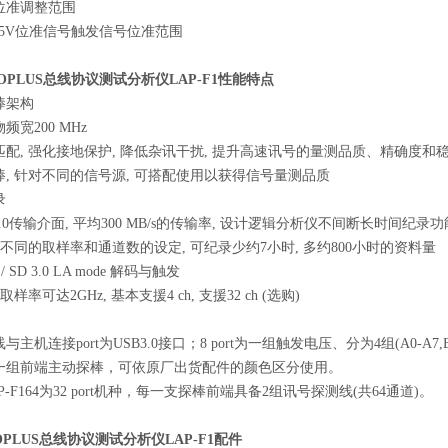
位准调整范围
V ~ 5V位准信号触发信号位准范围
ROPLUS总线协议测试分析仪
LAP-F1
性能特点
棒架构
频宽200 MHz
配, 强化接地保护, 降低杂讯干扰, 提升高速讯号的量测品质、精确度和
, 针对不同的信号源, 可搭配使用以获得信号量测品质
录
3.0传输介面, 平均300 MB/s的传输率, 设计逻辑分析仪不间断长时间
据不同的取样率和通道数的设定, 可纪录少约7小时, 多约800小时的资料量
 / SD 3.0 LA mode 解码与触发
取样率可达2GHz, 基本支援4 ch, 支援32 ch (选购)
主机连接port为USB3.0接口；8 port为一组触发电压、分为4组(A0-A7,B0-
一组前端主动探棒，可依原厂出货配件的颜色区分使用。
P-F164为32 port机种，每一支探棒前端具备2组讯号探测线(共64通道)。
OPLUS总线协议测试分析仪
LAP-F1
配件