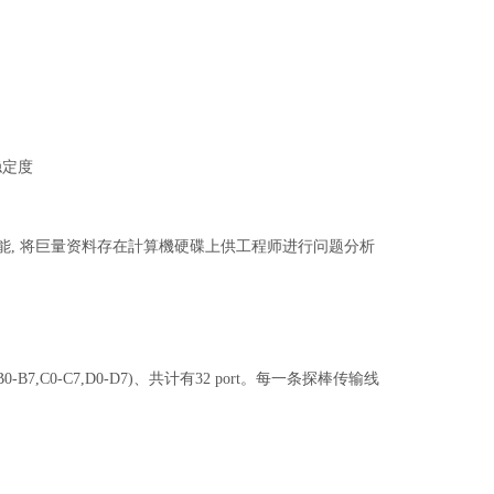
稳定度
纪录功能, 将巨量资料存在計算機硬碟上供工程师进行问题分析
B7,C0-C7,D0-D7)、共计有32 port。每一条探棒传输线