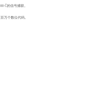
现100 Ĉ的信号捕获。
试数百万个数位代码。