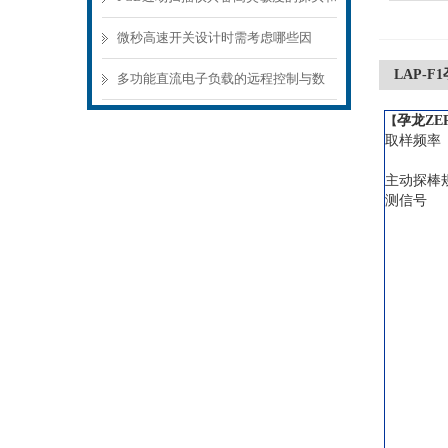
精密的扫描机构
微秒高速开关设计时需考虑哪些因
LAP-
素？
多功能直流电子负载的远程控制与数
据记录功能
孕龙ZE
【
取样频率
主动探棒规
测信号