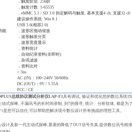
．触发阶层: 256阶
．触发计数: 1-65535
．eMMC 5.1 / SD 3.0 协定解码与触发, 基本支援4 ch, 支援32 ch
建议操作系统: Win 8.1
USB 3.0(相容2.0)
功能
．波形区拖动缩放
．波形触发分页
．波形宽度显示
．资料统计
．自动纪录资料(非即时)
．杂讯滤波
．资料比对
< 3ns
AC (IN)：100~240V 50/60Hz
DC (OUT)：9V / 5.55A
FCC / CE
OPLUS总线协议测试分析仪
LAP-F1
具有调试, 验证和优化您的数位系统
动式探棒, 不漏讯号的长时间录制, 到*的搜寻, 统计、分析软体, 都
-F1是您可以信任,可以帮助您解决现今数位设计所有挑战的理想工具。
心设计及新一代主动式探棒,显著的降低了DUT信号失真,提供数位讯号精
间录制