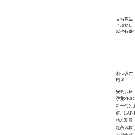
支持系统
传输接口
软件特殊
相位误差
电源
安规认证
孕龙ZER
新一代的主
值。LAP
精准测量,
超高速核
无损长时