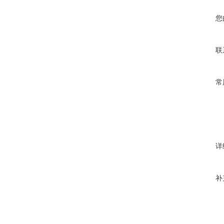
您
联
常
详
补