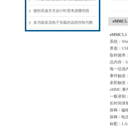
精密的扫描机构
微秒高速开关设计时需考虑哪些因
eMMC5
素？
多功能直流电子负载的远程控制与数
据记录功能
eMMC5.
系统：Win 8
界面：USB 
取样频率：
总内存：64 
每一信道内
事件触发：Pat
多阶触发：
eMMC 
一般录制：
长时间录制
探棒 / 偏移控
探棒 / 电压：
标配：LA/