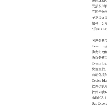
超高速核
无损长时
不同于传
孕龙 Bus
搜寻、分
*的Bus
时序分析功能(L
Event t
协定封包触
协议分析功能(P
Events l
快速查找
自动化测试
Device Id
软件仿真
软件内含6
eMMC5.
Bus Exp