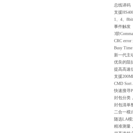
总线译码
支援HS400
1、4、8b
事件触发
3阶Comman
CRC erro
Busy Ti
新一代主
优良的阻
提高高速
支援200M
CMD So
快速搜寻P
封包分类
封包清单
二合一模
随选LA
精准测量