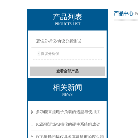
产品中心
P
产品列表
PROUCTS LIST
上海正衡电子科技有限公司
逻辑分析仪/协议分析测试
协议分析仪
查看全部产品
相关新闻
NEWS
多功能直流电子负载的选型与使用注
意事项
IC高频近场扫描仪的硬件系统组成架
构分析
PCB近场扫描仪具备高灵敏度的探头和