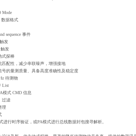
 Mode
it 数据格式
d sequence 事件
r 触发
me 触发
动式探棒
抗匹配性，减少串联噪声，增强接地
信号的量测质量、具备高度准确性及稳定度
Hz 待测物
rt / List
A模式 CMD 信息
，过滤
整理
式
模式进行时序验证，或PA模式进行总线数据封包搜寻解析。
，