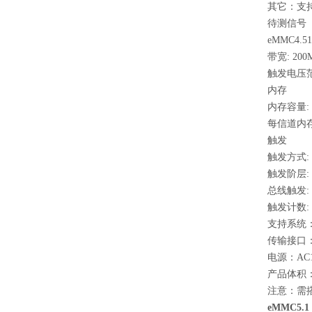
其它：支持解碼
待测信号
eMMC4.51,
带宽: 200
触发电压范围: 
内存
内存容量: 32
每信道内存深
触发
触发方式:
触发阶层: 
总线触发: e
触发计数: 1
支持系统：Wind
传输接口：US
电源：AC10
产品体积：25
注意：需搭
eMMC5.