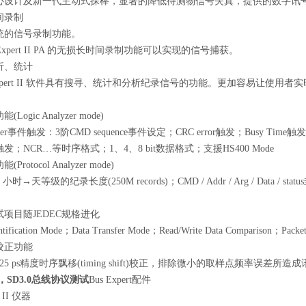
心设计及新一代主动式探棒，显著的降低待测物信号失真，提供的数字讯
间录制
统的信号录制功能。
 Expert II PA 的无损长时间录制功能可以实现的信号捕获。
析、统计
 Expert II 软件具有搜寻、统计和分析纪录信号的功能。更加容易让使
ogic Analyzer mode)
rigger事件触发：3阶CMD sequence事件设定；CRC error触发；Busy Time触发
发；NCR…等时序格式；1、4、8 bit数据格式；支援HS400 Mode
rotocol Analyzer mode)
og: 小时→天等级的纪录长度(250M records)；CMD / Addr / Arg / Data / s
。
项目随JEDEC规格进化
entification Mode；Data Transfer Mode；Read/Write Data Comparison；Packe
校正功能
25 ps精度时序飘移(timing shift)校正，排除微小的取样点频率误差所
1，SD3.0总线协议测试
Bus Expert配件
ert II 仪器