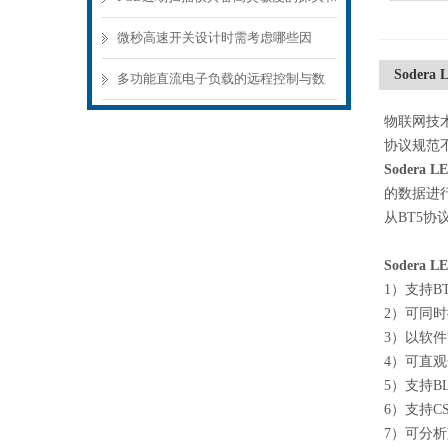
精密的扫描机构
微秒高速开关设计时需考虑哪些因
Soder
素？
多功能直流电子负载的远程控制与数
据记录功能
物联网技
协议规范
Sodera
的数据进
从BT5协
Soder
1）支持BT
2）可同时
3）以软
4）可直
5）支持BL
6）支持CSR
7）可分析蓝牙