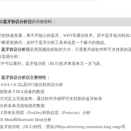
a LE蓝牙协议分析仪
的详细资料：
术的快速发展，离不开核心的蓝牙。WIFI等通信技术。其中蓝牙低功耗
不断更新换代，这对于蓝牙分析工具来说是一个极大的挑战。
 LE 蓝牙协议分析仪
采用宽频段抓取的方式，只需要升级软件即可支持新的
行直观分析。
议中可以看到，蓝牙低功耗（BLE)技术将迎来又一次飞跃。
a LE 蓝牙协议分析仪主要特性：
4.0/4.1/4.2以及BT5低功耗协议分析
抓取多个BLE设备的数据
件方式定义无线架构，通过软件升级即可支持新的蓝牙标准
观分析多条无线链路的数据
E所有应用层（Profiles)和协议层（Protocols）分析
 Mesh和Bluetooth Mesh分析
低功耗（BLE)特性，譬如2Mbps,advertising extensions,long range等