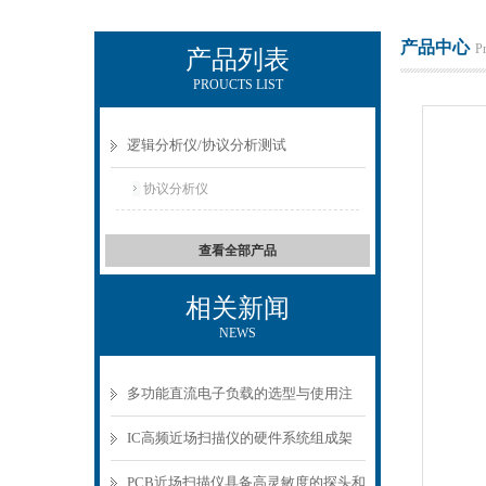
产品中心
P
产品列表
PROUCTS LIST
上海正衡电子科技有限公司
逻辑分析仪/协议分析测试
协议分析仪
查看全部产品
相关新闻
NEWS
多功能直流电子负载的选型与使用注
意事项
IC高频近场扫描仪的硬件系统组成架
构分析
PCB近场扫描仪具备高灵敏度的探头和