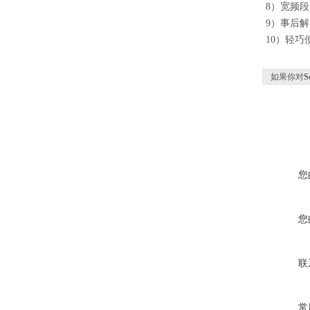
8）宽频段（
9）事后
10）轻巧
如果你对
S
您
您
联
常