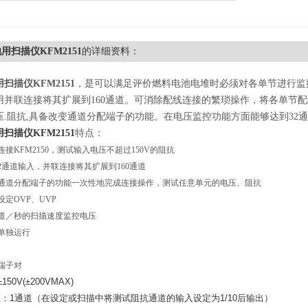
用扫描仪KFM2151
的详细资料：
扫描仪KFM2151
，是可以满足评价燃料电池电堆时必须对各单节进行监
用并联连接将其扩展到160通道。可消除配线连接的繁琐操作，将各单节
压.阻抗,具备改变通道分配端子的功能。在电压监控功能方面能够达到32通
扫描仪KFM2151
特点：
接KFM2150，测试输入电压不超过150V的阻抗
2通道输入，并联连接将其扩展到160通道
通道分配端子的功能一次性地完成连接操作，测试任意单元的电压、阻抗
定OVP、UVP
通道／秒的扫描速度监控电压
单独运行
端子对
±150V(±200VMAX)
：1通道（在设定或扫描中将测试阻抗通道的输入设定为1/10后输出）