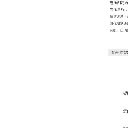
电压测定通
电压量程：自
扫描速度：3
阻抗测试通
转换：自动
如果你对
您
您