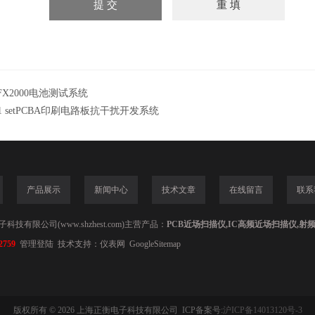
FX2000电池测试系统
1 setPCBA印刷电路板抗干扰开发系统
产品展示
新闻中心
技术文章
在线留言
联系
技有限公司(www.shzhest.com)主营产品：
PCB近场扫描仪,IC高频近场扫描仪,射
2759
管理登陆
技术支持：
仪表网
GoogleSitemap
版权所有 © 2026 上海正衡电子科技有限公司 ICP备案号:
沪ICP备14013120号-3