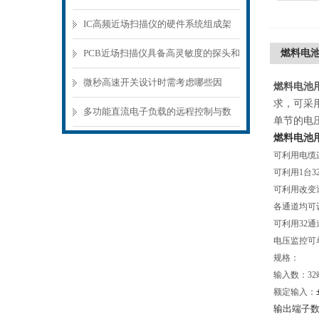
意事项
IC高频近场扫描仪的硬件系统组成架
构分析
PCB近场扫描仪具备高灵敏度的探头和
燃料电池
精密的扫描机构
微秒高速开关设计时需考虑哪些因
燃料电池用
求，可采
素？
多功能直流电子负载的远程控制与数
单节的电
燃料电池用
据记录功能
可利用电缆连
可利用1台3
可利用改变
各通道均可设
可利用32
电压监控可
规格：
输入数：32
额定输入：
输出端子数