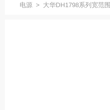
电源
> 大华DH1798系列宽