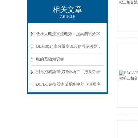
相关文章
ARTICLE
低压大电流直流电源：提高测试效率
和准确性
DLM3024高分辨率混合信号示波器，
精准解析信号的利器
电的基础知识④
别再抱着频谱仪跑外场了！把复杂环
境“拷”回来，在实验室安心debug
DC/DC转换器测试系统中的电源噪声