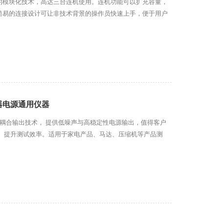
的模块化技术，高达三台连机使用。连机功能可以扩充容量，
简易的连接设计可让非技术背景的操作员快速上手，便于用户
波器电源通用仪器
接耦合输出技术， 提供低噪声与高稳定性电源输出，值得客户
， 提升测试效率。适用于家电产品、马达、压缩机等产品测