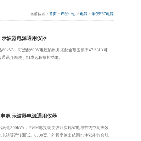
当前位置：
首页
>
产品中心
>
电源
>
华仪EEC电源
源 示波器电源通用仪器
0kVA，可选配600V电压输出并搭配全范围频率47-63Hz可
容通讯介面便于组成远程操控功能。
流电源 示波器电源通用仪器
高达300kVA， PWM脉宽调变设计实现省电与节约空间等效
电站等运转测试。6300宽广的频率输出范围也使它能符合航