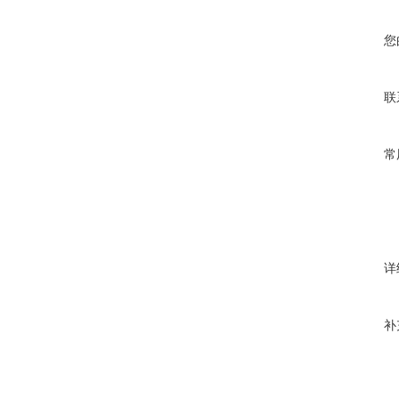
您
联
常
详
补