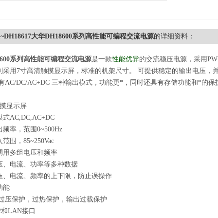
11~DH18617大华DH18600系列高性能可编程交流电源
的详细资料：
8600系列高性能可编程交流电源
是一款
性能优异
的交流稳压电源，采用P
列采用7寸高清触摸显示屏，标准的机架尺寸。 可提供稳定的输出电压，
有AC/DC/AC+DC 三种输出模式，功能更*，同时还具有存储功能和*
触摸显示屏
AC,DC,AC+DC
频率，范围0~500Hz
围，85~250Vac
调用多组电压和频率
压、电流、功率等多种数据
压、电流、频率的上下限，防止误操作
功能
/过压保护，过热保护，输出过载保护
2和LAN接口