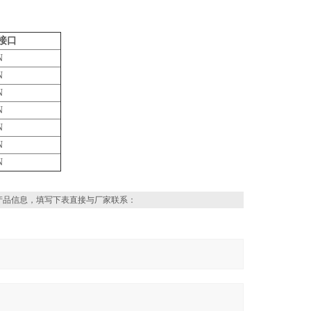
接口
N
N
N
N
N
N
N
产品信息，填写下表直接与厂家联系：