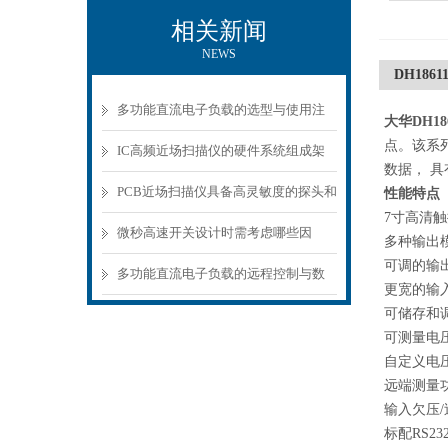
相关新闻
NEWS
DH186
多功能直流电子负载的选型与使用注
大华DH1
点。该系
意事项
IC高频近场扫描仪的硬件系统组成架
数据， 具
构分析
PCB近场扫描仪具备高灵敏度的探头和
性能特点
7寸高清
精密的扫描机构
微秒高速开关设计时需考虑哪些因
多种输出模式
可调的输出
素？
多功能直流电子负载的远程控制与数
更宽的输入范
据记录功能
可储存和
可测量电
自定义电
远端测量
输入欠压
标配RS23