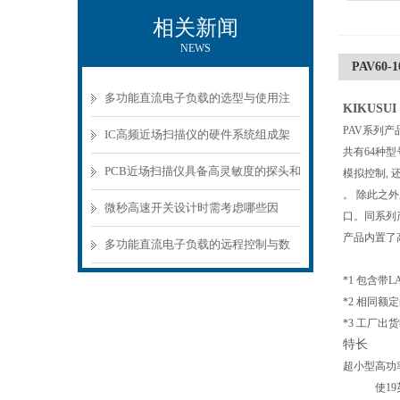
相关新闻
NEWS
PAV60
多功能直流电子负载的选型与使用注
KIKUS
PAV系列产品
意事项
IC高频近场扫描仪的硬件系统组成架
共有64种
构分析
PCB近场扫描仪具备高灵敏度的探头和
模拟控制, 
。
除此之外
精密的扫描机构
微秒高速开关设计时需考虑哪些因
口。同系列产
产品内置了高
素？
多功能直流电子负载的远程控制与数
据记录功能
*1 包含带L
*2 相同额
*3 工厂出
特长
超小型高功
使19英寸