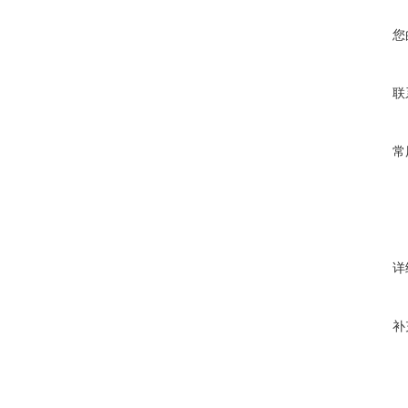
您
联
常
详
补