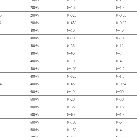
200W
0~100
0~2
200W
0~160
0~1.3
5
200W
0~320
0~0.65
2
200W
0~650
0~0.32
400W
0~10
0~40
400W
0~20
0~20
400W
0~36
0~12
400W
0~60
0~7
400W
0~100
0~4
400W
0~160
0~2.6
400W
0~320
0~1.3
4
400W
0~650
0~0.64
600W
0~10
0~60
600W
0~20
0~30
600W
0~36
0~18
600W
0~60
0~10
600W
0~100
0~6
600W
0~160
0~4