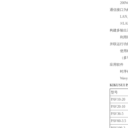
200W／4
通信接口为
LAN／US
※LAN
构建多输出
利用LAN／
并联运行功
使用相同额
（多可并
应用软件
时序创建
Wavy fo
KIKUSU
型号
PAV10-20
PAV20-10
PAV36-5
PAV60-3.5