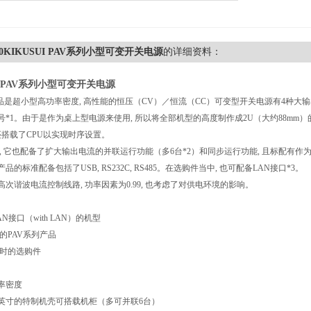
-10KIKUSUI PAV系列小型可变开关电源
的详细资料：
UI PAV系列小型可变开关电源
是超小型高功率密度, 高性能的恒压（CV）／恒流（CC）可变型开关电源有4种大输出功率, 分别为2
型号*1。由于是作为桌上型电源来使用, 所以将全部机型的高度制作成2U（大约88mm
还搭载了CPU以实现时序设置。
, 它也配备了扩大输出电流的并联运行功能（多6台*2）和同步运行功能, 且标配有
品的标准配备包括了USB, RS232C, RS485。在选购件当中, 也可配备LAN接口*3。
次谐波电流控制线路, 功率因素为0.99, 也考虑了对供电环境的影响。
AN接口（with LAN）的机型
定的PAV系列产品
货时的选购件
率密度
的特制机壳可搭载机柜（多可并联6台）