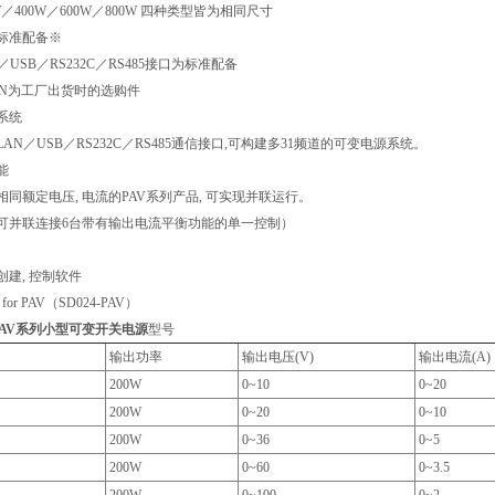
00W／600W／800W 四种类型皆为相同尺寸
标准配备※
B／RS232C／RS485接口为标准配备
为工厂出货时的选购件
系统
USB／RS232C／RS485通信接口,可构建多31频道的可变电源系统。
能
定电压, 电流的PAV系列产品, 可实现并联运行。
联连接6台带有输出电流平衡功能的单一控制）
, 控制软件
r PAV（SD024-PAV）
I PAV系列小型可变开关电源
型号
输出功率
输出电压(V)
输出电流(A)
200W
0~10
0~20
200W
0~20
0~10
200W
0~36
0~5
200W
0~60
0~3.5