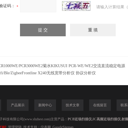
验证码：
请输入计算结果（
CR1000WE/PCR3000WE2菊水KIKUSUI PCR-WE/WE2交流直流稳定电源
ifi/Ble/ZigbeeFrontline X240无线宽带分析仪 协议分析仪
产品展示
新闻中心
技术文章
在线留言
联系
技有限公司(www.shzhest.com)主营产品：
PCB近场扫描仪,IC高频近场扫描仪,射
2302
管理登陆
技术支持：
仪表网
GoogleSitemap