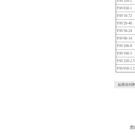
PAV320-2
PAV650-1
PAV10-72
PAV20-40
PAV36-24
PAV60-14
PAV100-8
PAV160-5
PAV320-2.5
PAV650-1.2
如果你对
P
您