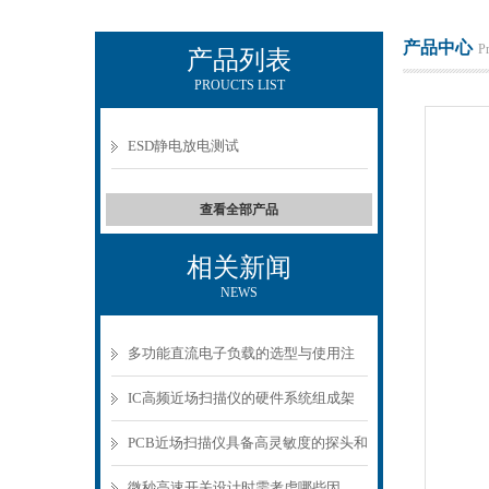
产品中心
P
产品列表
PROUCTS LIST
上海正衡电子科技有限公司
ESD静电放电测试
查看全部产品
相关新闻
NEWS
多功能直流电子负载的选型与使用注
意事项
IC高频近场扫描仪的硬件系统组成架
构分析
PCB近场扫描仪具备高灵敏度的探头和
精密的扫描机构
微秒高速开关设计时需考虑哪些因