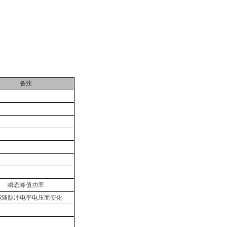
备注
瞬态峰值功率
能随脉冲电平电压而变化