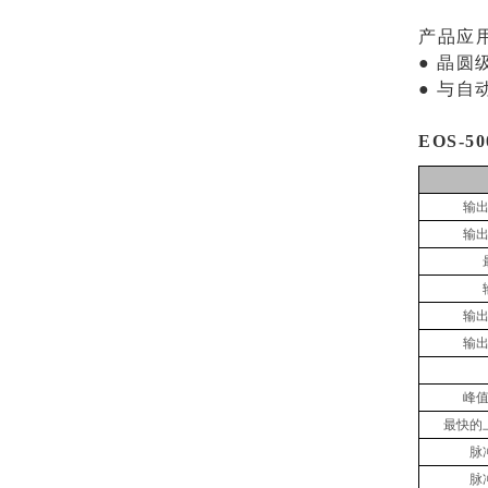
产品应
● 晶圆
● 与
EOS-
输
输出
输
输出
峰值
最快的
脉
脉