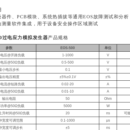
用
级器件、PCB模块、系统热插拔等通用EOS故障测试和分析
自动测量软件集成，用于设备安全操作区域测试
500过电应力模拟发生器
产品规格
参数
EOS-500
单位
出电压@开路负载
1-1000
V
电压@50Ω负载
0.5-500
V
最小电压步长
0.1
V
输出电压精度
±5%±0.1V
±%
出电流@短路负载
0.02-20
A
电流@50Ω负载
0.01-10
A
输出电阻
50
Ohm
功率@50Ω负载
5000
W
上升时间@50Ω负载
20
ns
可
冲宽度可调范围
0.1-1000
μs
冲宽度可调步长
±5
ns