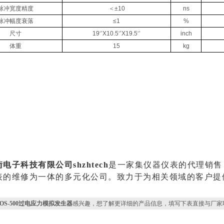
脉冲宽度精度
＜±10
ns
脉冲幅度衰落
≤1
%
尺寸
19‘’X10.5‘’X19.5‘’
inch
体重
15
kg
电子科技有限公司shzhtech
是一家集仪器仪表的代理销售
表的维修为一体的多元化公司。致力于为相关领域的客户提
EOS-500过电应力模拟发生器
感兴趣，想了解更详细的产品信息，填写下表直接与厂家