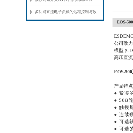
素？
多功能直流电子负载的远程控制与数
EOS-
据记录功能
ESDEMC
公司致力
模型 (C
高压直流
EOS-
产品特点
● 紧凑
● 50
● 触摸
● 连续
● 可选
● 可选