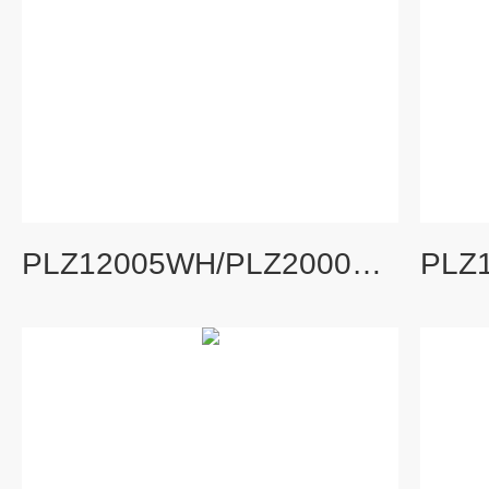
PLZ12005WH/PLZ20005WH高压大功率直流电子负载 示波器电源通用仪器