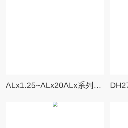
ALx1.25~ALx20ALx系列直流电子负载 示波器电源通用仪器