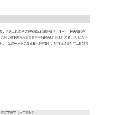
电子模块上长波.中波和短波区的射频磁场。使用LF1探头组的探
接下来再用更高分辨率的探头LF-B3.LF-U5和LF-U2.5对干
捷，并采用外皮电流衰减和电屏蔽设计。这种近场探头可以接到频
Hz）
Hz）
，填写下表直接与厂家联系：