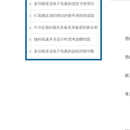
多功能直流电子负载的选型与使用注
意事项
IC高频近场扫描仪的硬件系统组成架
构分析
PCB近场扫描仪具备高灵敏度的探头和
您
精密的扫描机构
微秒高速开关设计时需考虑哪些因
素？
多功能直流电子负载的远程控制与数
您
据记录功能
联
常