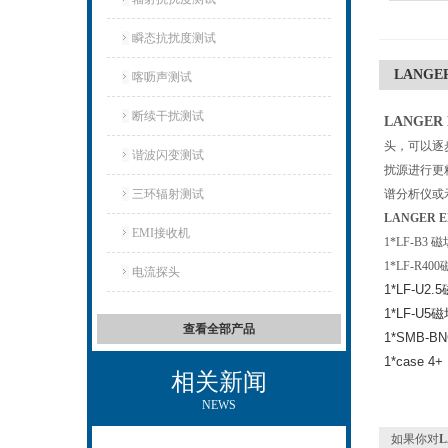
瞬态抗扰度测试
LANGE
喀呖声测试
断续干扰测试
LANGER
头，可以逐步
谐波闪变测试
扰源进行更
三环辐射测试
谱分析仪或
LANGER 
EMI接收机
1*LF-B3 
1*LF-R4
电流探头
1*L
1*LF-U
查看全部产品
1*SMB-
1*
相关新闻
NEWS
如果你对
L