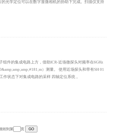
方的光学定位可以在数字显微相机的协助下完成。扫描仪支持
试设备时停止运动。
可以在电子组件的集成电路上方，借助ICR-近场微探头对频率在6GHz
p;amp;amp;#181;m）测量。 使用近场探头和带有SH 01
 工作状态下对集成电路的采样 四轴定位系统 。
 跳转到第
页