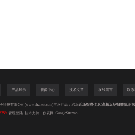
产品展示
新闻中心
技术文章
在线留言
联系
技有限公司(www.shzhest.com)主营产品：
PCB近场扫描仪,IC高频近场扫描仪,射
2759
管理登陆
技术支持：
仪表网
GoogleSitemap