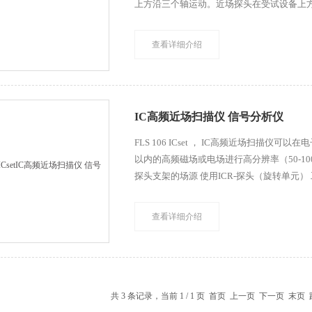
上方沿三个轴运动。近场探头在受试设备上
防撞功能，在探头沿垂直方向运动触碰到受
查看详细介绍
IC高频近场扫描仪 信号分析仪
FLS 106 ICset ， IC高频近场扫描仪
以内的高频磁场或电场进行高分辨率（50-100&am
探头支架的场源 使用ICR-探头（旋转单元）
查看详细介绍
共 3 条记录，当前 1 / 1 页 首页 上一页 下一页 末页