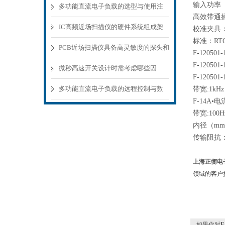
输入功率（C
多功能直流电子负载的选型与使用注
高效带通
意事项
IC高频近场扫描仪的硬件系统组成架
校准夹具：F-
标准：RTC
构分析
PCB近场扫描仪具备高灵敏度的探头和
F-1205
F-120501-
精密的扫描机构
微秒高速开关设计时需考虑哪些因
F-12050
素？
多功能直流电子负载的远程控制与数
带宽:1kHz 
F-14A•
据记录功能
带宽:100Hz
内径（mm):
传输阻抗：0
上海正衡电子
领域的客户
如果你对
F