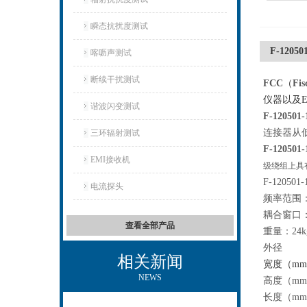
瞬态抗扰度测试
F-120
喀呖声测试
断续干扰测试
FCC
（
Fis
仪器以及
谐波闪变测试
F-120501-
连接器从低
三环辐射测试
F-120501-
EMI接收机
级绕组上具有
F-1205
电流探头
频率范围：1
耦合窗口：4
查看全部产品
重量：24k
外径
相关新闻
宽度（mm):
NEWS
高度（mm):
长度（mm):