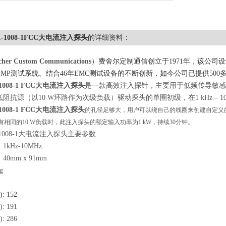
501-1008-1FCC大电流注入探头
的详细资料：
cher Custom Communications
）费舍尔定制通信创立于1971年，该公
EMP测试系统。结合46年EMC测试设备的不断创新，如今公司已提供50
1008-1
FCC大电流注入探头
是一款高效注入探针，主要用于低频传导敏感性
阻抗源（以10 W环路作为次级负载）驱动探头的单圈初级，在1 kHz – 10
1008-1
FCC大电流注入探头
的孔径足够大，用户可以绕自己的线圈来创建自定义的
相同的10 W负载时，此注入探头的额定输入功率为1 kW，持续30分钟。
01-1008-1大电流注入探头主要参数
kHz-10MHz
0mm x 91mm
g
 152
 191
 286