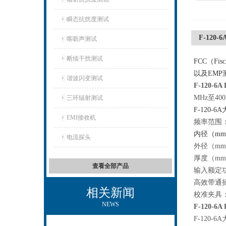
瞬态抗扰度测试
F-120
喀呖声测试
断续干扰测试
FCC（F
以及EM
谐波闪变测试
F-120-6A
MHz至4
三环辐射测试
F-120
EMI接收机
频率范围：10
内径（mm):
电流探头
外径（mm):
厚度（mm):
查看全部产品
输入额定功率
高效带通
相关新闻
校准夹具：F
NEWS
F-120-6A
F-120