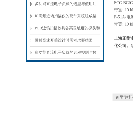
FCC-BCI
多功能直流电子负载的选型与使用注
带宽: 10 k
意事项
IC高频近场扫描仪的硬件系统组成架
F-51A•
带宽: 10 k
构分析
PCB近场扫描仪具备高灵敏度的探头和
上海正衡电
精密的扫描机构
微秒高速开关设计时需考虑哪些因
化公司。
素？
多功能直流电子负载的远程控制与数
据记录功能
如果你对
F