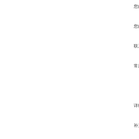
您
您
联
常
详
补