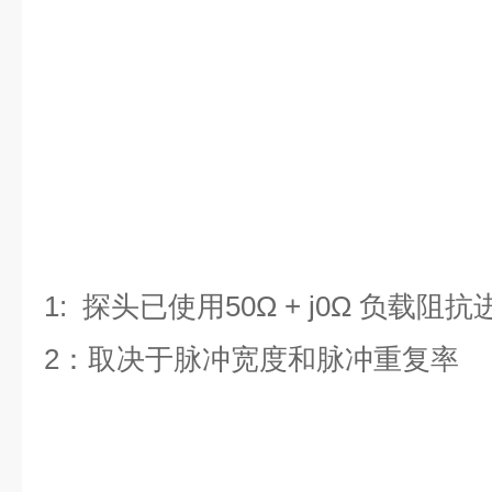
1: 探头已使用50Ω + j0Ω 负载阻
2：
取决于脉冲宽度和脉冲重复率