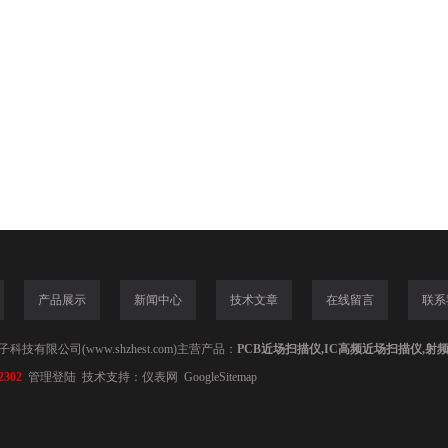
产品展示
新闻中心
技术文章
在线留言
联系
技有限公司(www.shzhest.com)主营产品：
PCB近场扫描仪,IC高频近场扫描仪,射
2302
管理登陆
技术支持：
仪表网
GoogleSitemap