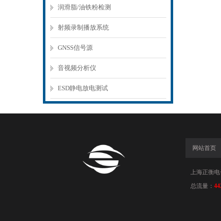
润滑脂/油铁粉检测
射频录制播放系统
GNSS信号源
音视频分析仪
ESD静电放电测试
网站首页
上海正衡电子科
总流量：
44