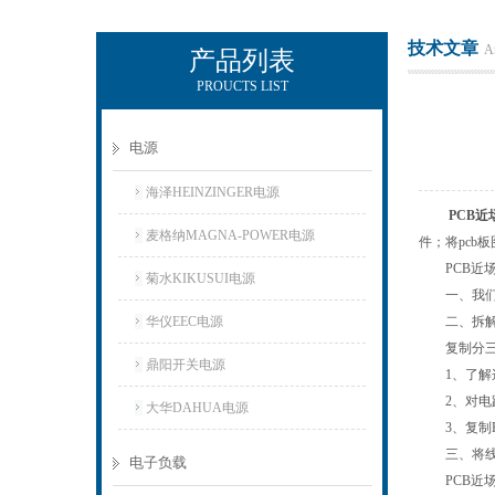
技术文章
Ar
产品列表
PROUCTS LIST
上海正衡电子科技有限公司
电源
海泽HEINZINGER电源
PCB近
麦格纳MAGNA-POWER电源
件；将pcb
PCB近场
菊水KIKUSUI电源
一、我们至
华仪EEC电源
二、拆解其
复制分三
鼎阳开关电源
1、了解这
2、对电路
大华DAHUA电源
3、复制P
三、将线路
电子负载
PCB近场