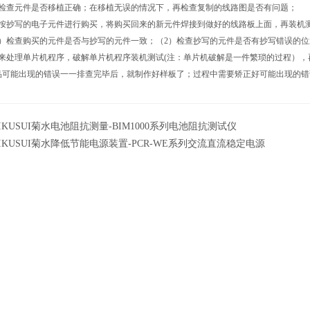
查元件是否移植正确；在移植无误的情况下，再检查复制的线路图是否有问题；
抄写的电子元件进行购买，将购买回来的新元件焊接到做好的线路板上面，再装机测
1）检查购买的元件是否与抄写的元件一致；（2）检查抄写的元件是否有抄写错误的位
处理单片机程序，破解单片机程序装机测试(注：单片机破解是一件繁琐的过程），
能出现的错误一一排查完毕后，就制作好样板了；过程中需要矫正好可能出现的错
IKUSUI菊水电池阻抗测量-BIM1000系列电池阻抗测试仪
IKUSUI菊水降低节能电源装置-PCR-WE系列交流直流稳定电源