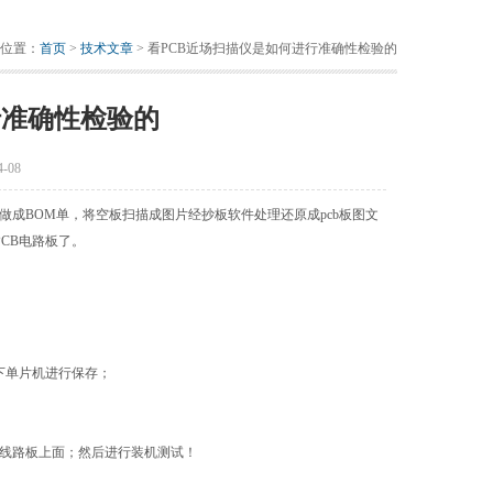
位置：
首页
>
技术文章
> 看PCB近场扫描仪是如何进行准确性检验的
行准确性检验的
-08
来做成BOM单，将空板扫描成图片经抄板软件处理还原成pcb板图文
PCB电路板了。
下单片机进行保存；
线路板上面；然后进行装机测试！