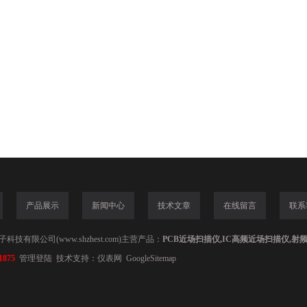
产品展示
新闻中心
技术文章
在线留言
联系
技有限公司(www.shzhest.com)主营产品：
PCB近场扫描仪,IC高频近场扫描仪,射
1875
管理登陆
技术支持：
仪表网
GoogleSitemap