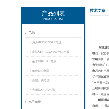
技术文章
Ar
产品列表
PROUCTS LIST
上海正衡电子科技有限公司
电源
海泽HEINZINGER电源
耐压测
麦格纳MAGNA-POWER电源
电器、仪器
警电流值，
菊水KIKUSUI电源
力资源部门
华仪EEC电源
电压的过电
指标测试仪
鼎阳开关电源
*水平有一
压绝缘测试
大华DAHUA电源
耐压、绝缘
耐压测
电子负载
所示。在测