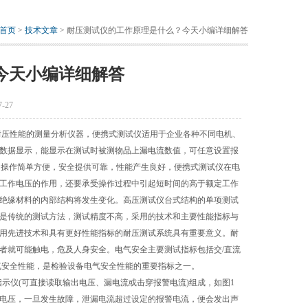
首页
>
技术文章
> 耐压测试仪的工作原理是什么？今天小编详细解答
今天小编详细解答
-27
耐压性能的测量分析仪器，便携式测试仪适用于企业各种不同电机、
数据显示，能显示在测试时被测物品上漏电流数值，可任意设置报
，操作简单方便，安全提供可靠，性能产生良好，便携式测试仪在电
工作电压的作用，还要承受操作过程中引起短时间的高于额定工作
绝缘材料的内部结构将发生变化。高压测试仪台式结构的单项测试
是传统的测试方法，测试精度不高，采用的技术和主要性能指标与
采用先进技术和具有更好性能指标的耐压测试系统具有重要意义。耐
者就可能触电，危及人身安全。电气安全主要测试指标包括交/直流
气安全性能，是检验设备电气安全性能的重要指标之一。
指示仪(可直接读取输出电压、漏电流或击穿报警电流)组成，如图1
电压，一旦发生故障，泄漏电流超过设定的报警电流，便会发出声