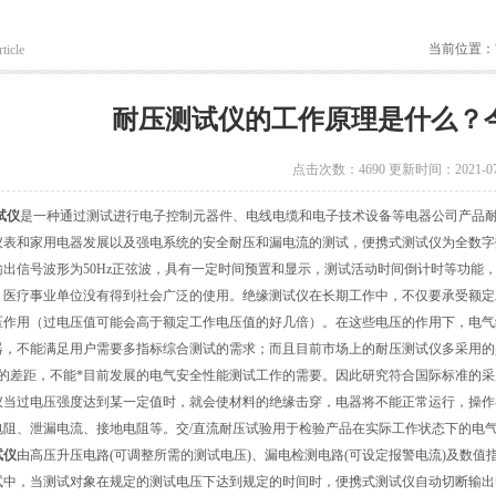
当前位置：
ticle
耐压测试仪的工作原理是什么？
点击次数：4690 更新时间：2021-07
试仪
是一种通过测试进行电子控制元器件、电线电缆和电子技术设备等电器公司产品
仪表和家用电器发展以及强电系统的安全耐压和漏电流的测试，便携式测试仪为全数字
输出信号波形为50Hz正弦波，具有一定时间预置和显示，测试活动时间倒计时等功能
，医疗事业单位没有得到社会广泛的使用。绝缘测试仪在长期工作中，不仅要承受额定
压作用（过电压值可能会高于额定工作电压值的好几倍）。在这些电压的作用下，电气
器，不能满足用户需要多指标综合测试的需求；而且目前市场上的耐压测试仪多采用的
定的差距，不能*目前发展的电气安全性能测试工作的需要。因此研究符合国际标准的
仪当过电压强度达到某一定值时，就会使材料的绝缘击穿，电器将不能正常运行，操作
电阻、泄漏电流、接地电阻等。交/直流耐压试验用于检验产品在实际工作状态下的电
试仪
由高压升压电路(可调整所需的测试电压)、漏电检测电路(可设定报警电流)及数值
试中，当测试对象在规定的测试电压下达到规定的时间时，便携式测试仪自动切断输出