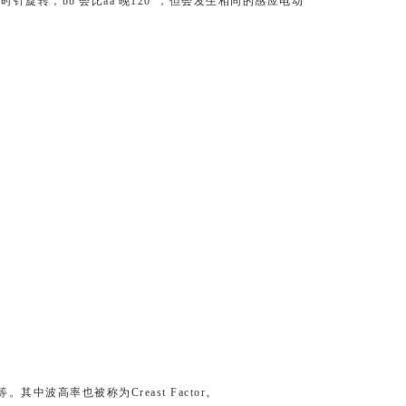
针旋转，bb'会比aa'晚120°，但会发生相同的感应电动
。
波高率也被称为Creast Factor。