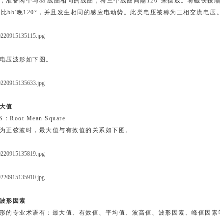
，准备两个与aa'线圈相同的线圈，将三个线圈间隔120°来摆放。将磁铁按顺时
'会比bb'晚120°，并且发生相同的感应电动势。此类电压被称为三相交流电压
电压波形如下图。
大值
S
：
Root Mean Square
为正弦波时，最大值与有效值的关系如下图。
波形因素
形的专业术语有：最大值、有效值、平均值、波高值、波形因素、峰值因素等。其中