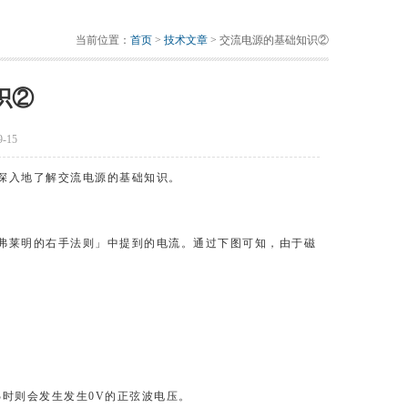
当前位置：
首页
>
技术文章
> 交流电源的基础知识②
识②
-15
深入地了解交流电源的基础知识。
弗莱明的右手法则」中提到的电流。通过下图可知，由于磁
B时则会发生发生0V的正弦波电压。