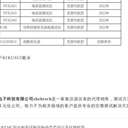
PFX2421
电容器测试仪
无替代机型
2022年
PFX2431
电容器测试仪
无替代机型
2022年
PFX2441
电容器测试仪
无替代机型
2022年
R SR
功率回馈性充放电测试仪
无替代机型
2021年
仪
FGA5050GC
函数发生器
无替代机型
仅限库存
KIKUSUI菊水
电
子科技有限公司shzhtech
是一家集仪器仪表的代理销售，测试方
多元化公司。致力于为相关领域的客户提供专业的完整测试解决方
菊水EMC安全相关试验设备停产产品以及代替机型