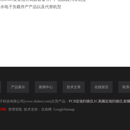
菊水电子负载停产产品以及代替机型
产品展示
新闻中心
技术文章
在线留言
联系
技有限公司(www.shzhest.com)主营产品：
PCB近场扫描仪,IC高频近场扫描仪,射
2302
管理登陆
技术支持：
仪表网
GoogleSitemap