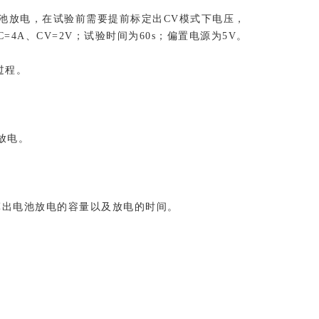
电池放电，在试验前需要提前标定出CV模式下电压，
4A、CV=2V；试验时间为60s；偏置电源为5V。
过程。
放电。
算出电池放电的容量以及放电的时间。