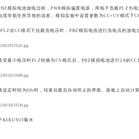
PBZ模拟电池放电过程，PWR模拟偏置电源，用电子负载PLZ为
缆等损失所导致的误差。模拟实验中设置参数为CC+CV模式下CC=
1为PLZ在CC模式下拉载负电压时，PBZ模拟电池进行负电压的放电
载至最小电压时PLZ转换为CV模式后，PBZ模拟电池进行2A的CC
载设定时间为60s时，结束拉载后自动停止的界面。面板上自动计
KIKUSUI菊水