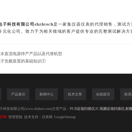
电
子科技有限公司shzhtech
是一家集仪器仪表的代理销售，测试方
多元化公司。致力于为相关领域的客户提供专业的完整测试解决方
菊水直流电源停产产品以及代替机型
电子负载装置的基础知识①
产品展示
新闻中心
技术文章
在线留言
联系
技有限公司(www.shzhest.com)主营产品：
PCB近场扫描仪,IC高频近场扫描仪,射
2759
管理登陆
技术支持：
仪表网
GoogleSitemap