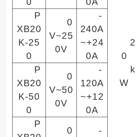
0
0A
P
-
0
XB20
240A
V~25
K-25
~+24
2
0V
0
0A
0
k
P
-
0
W
XB20
120A
V~50
K-50
~+12
0V
0
0A
P
0
-