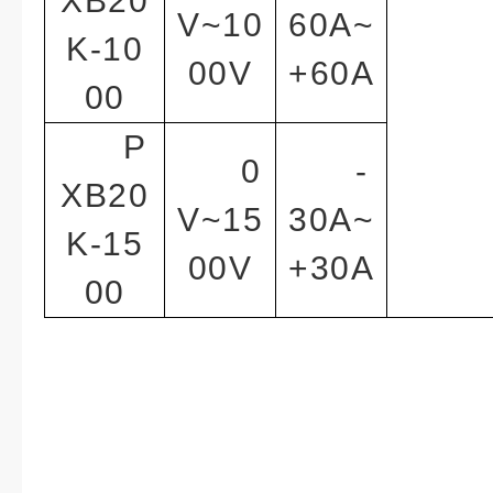
XB20
V~10
60A~
K-10
00V
+60A
00
P
0
-
XB20
V~15
30A~
K-15
00V
+30A
00