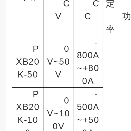
C
C
定
V
C
率
-
P
0
800A
XB20
V~50
~+80
K-50
V
0A
P
-
0
XB20
500A
V~10
K-10
~+50
0V