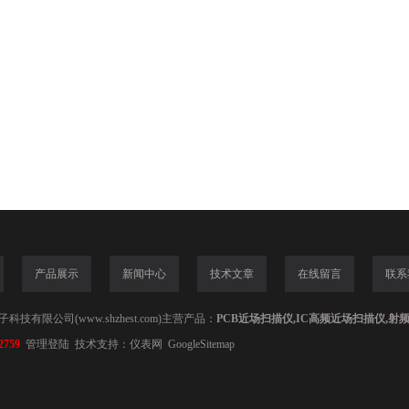
产品展示
新闻中心
技术文章
在线留言
联系
技有限公司(www.shzhest.com)主营产品：
PCB近场扫描仪,IC高频近场扫描仪,射
2759
管理登陆
技术支持：
仪表网
GoogleSitemap