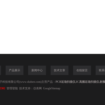
产品展示
新闻中心
技术文章
在线留言
联系
技有限公司(www.shzhest.com)主营产品：
PCB近场扫描仪,IC高频近场扫描仪,射
2302
管理登陆
技术支持：
仪表网
GoogleSitemap