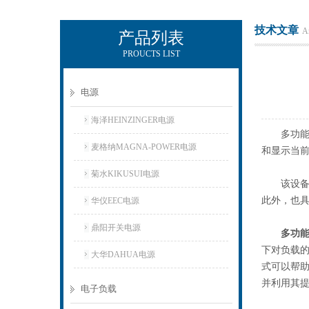
技术文章
Ar
产品列表
PROUCTS LIST
上海正衡电子科技有限公司
电源
海泽HEINZINGER电源
多功能直
麦格纳MAGNA-POWER电源
和显示当
菊水KIKUSUI电源
该设备的
此外，也
华仪EEC电源
鼎阳开关电源
多功
下对负载
大华DAHUA电源
式可以帮助
并利用其
电子负载