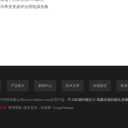
大功率逆变器评估用电源负载
产品展示
新闻中心
技术文章
在线留言
联系
技有限公司(www.shzhest.com)主营产品：
PCB近场扫描仪,IC高频近场扫描仪,射
2759
管理登陆
技术支持：
仪表网
GoogleSitemap