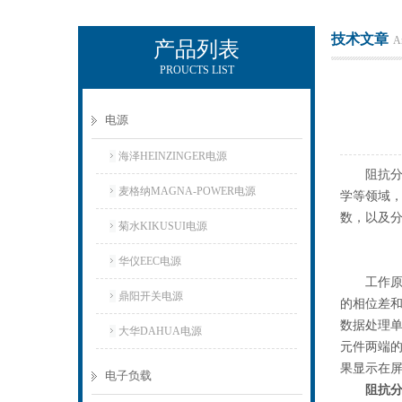
技术文章
Ar
产品列表
PROUCTS LIST
上海正衡电子科技有限公司
电源
海泽HEINZINGER电源
阻抗分析
麦格纳MAGNA-POWER电源
学等领域
数，以及
菊水KIKUSUI电源
华仪EEC电源
工作原理
鼎阳开关电源
的相位差
数据处理
大华DAHUA电源
元件两端
果显示在
电子负载
阻抗