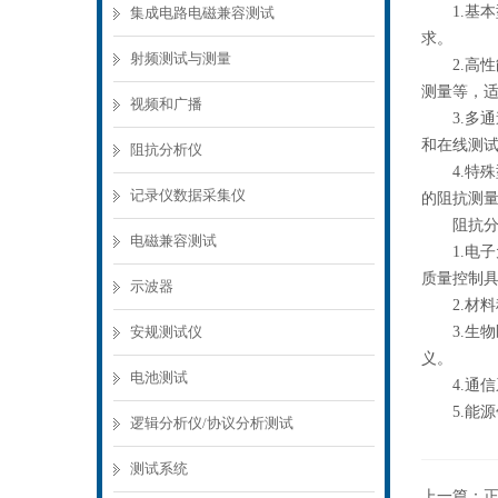
1.基本
集成电路电磁兼容测试
求。
射频测试与测量
2.高性
测量等，
视频和广播
3.多通
和在线测
阻抗分析仪
4.特殊
记录仪数据采集仪
的阻抗测
阻抗分析
电磁兼容测试
1.电子
质量控制
示波器
2.材料
安规测试仪
3.生物
义。
电池测试
4.通信
5.能源
逻辑分析仪/协议分析测试
测试系统
上一篇：
正