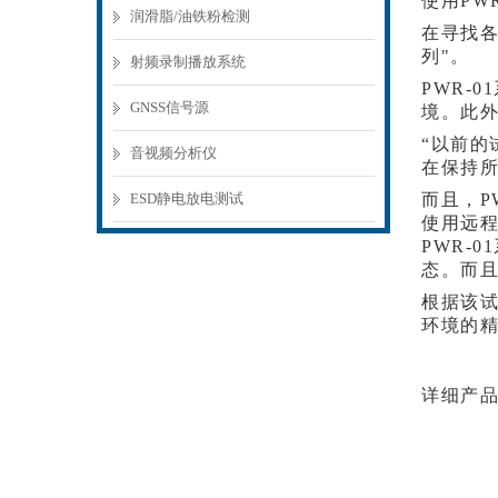
使用PW
润滑脂/油铁粉检测
在寻找各
列"。
射频录制播放系统
PWR-
GNSS信号源
境。此外
“以前的
音视频分析仪
在保持
ESD静电放电测试
而且，P
使用远
PWR-
态。而
根据该试
环境的
详细产