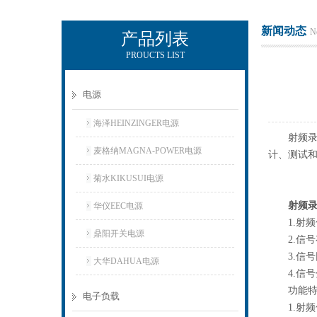
新闻动态
N
产品列表
PROUCTS LIST
上海正衡电子科技有限公司
电源
海泽HEINZINGER电源
射频录制
麦格纳MAGNA-POWER电源
计、测试
菊水KIKUSUI电源
射频
华仪EEC电源
1.射频
鼎阳开关电源
2.信号
3.信号
大华DAHUA电源
4.信号
功能特
电子负载
1.射频