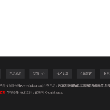
产品展示
新闻中心
技术文章
在线留言
联系
技有限公司(www.shzhest.com)主营产品：
PCB近场扫描仪,IC高频近场扫描仪,射
2759
管理登陆
技术支持：
仪表网
GoogleSitemap