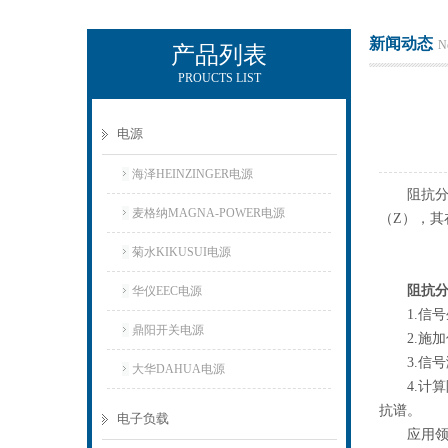
新闻动态
N
产品列表
PROUCTS LIST
上海正衡电子科技有限公司
电源
海泽HEINZINGER电源
阻抗分析
麦格纳MAGNA-POWER电源
（Z），
菊水KIKUSUI电源
阻抗
华仪EEC电源
1.信号
鼎阳开关电源
2.施加
3.信号
大华DAHUA电源
4.计算阻
抗谱。
电子负载
应用领