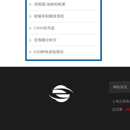
润滑脂/油铁粉检测
射频录制播放系统
GNSS信号源
音视频分析仪
ESD静电放电测试
网站首页
上海正衡电子科
总流量：
44