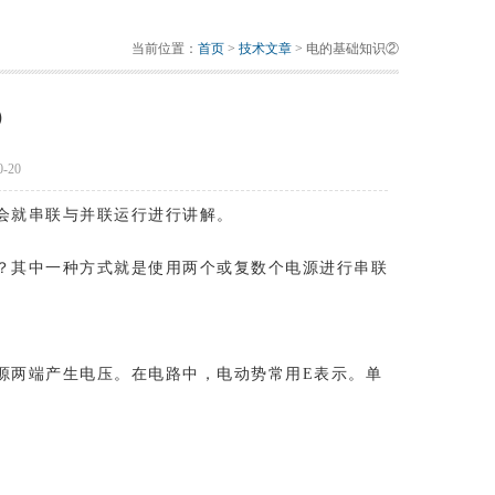
当前位置：
首页
>
技术文章
> 电的基础知识②
②
-20
会就串联与并联运行进行讲解。
？其中一种方式就是使用两个或复数个电源进行串联
源两端产生电压。在电路中，电动势常用E表示。单