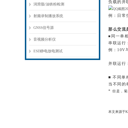
负载的并
润滑脂/油铁粉检测
例：日常
射频录制播放系统
GNSS信号源
那么交流
同一单
■
音视频分析仪
串联运行
例：10
ESD静电放电测试
并联运行
■ 不同单
当不同的
*
但是，菊
本文来源于KI