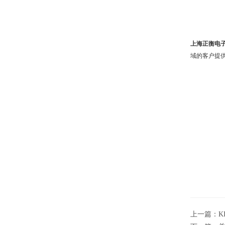
上海正衡电子科
域的客户提
上一篇：
K