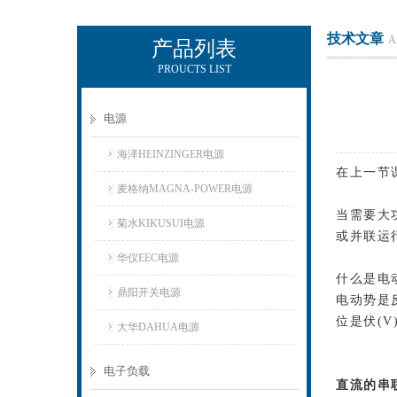
技术文章
Ar
产品列表
PROUCTS LIST
上海正衡电子科技有限公司
电源
海泽HEINZINGER电源
在上一节
麦格纳MAGNA-POWER电源
当需要大
菊水KIKUSUI电源
或并联运
华仪EEC电源
什么是电
鼎阳开关电源
电动势是
位是伏(V
大华DAHUA电源
电子负载
直流的串