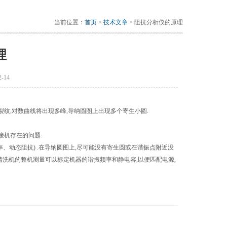
当前位置：
首页
>
技术文章
> 阻抗分析仪的原理
理
-14
裂纹,对数曲线将出现多峰,导纳圆图上出现多个寄生小圆.
接机存在的问题.
、动态阻抗) .在导纳圆图上,尽可能没有寄生圆或在谐振点附近没
清洗机的整机测量可以标定机器的谐振频率和静电容,以便匹配电源,