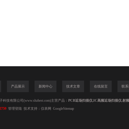
产品展示
新闻中心
技术文章
在线留言
联系
技有限公司(www.shzhest.com)主营产品：
PCB近场扫描仪,IC高频近场扫描仪,射
2759
管理登陆
技术支持：
仪表网
GoogleSitemap