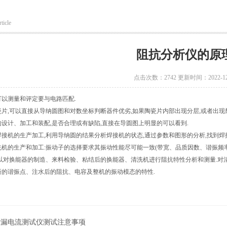
ticle
阻抗分析仪的原
点击次数：2742 更新时间：2022-12
可以测量和评定要与电路匹配.
片,可以直接从导纳圆图和对数坐标判断器件优劣,如果陶瓷片内部出现分层,或者出现
设计、加工和装配,是否合理或有缺陷,直接在导圆图上明显的可以看到.
接机的生产加工,利用导纳圆的结果分析焊接机的状态,通过参数和图形的分析,找到焊
机的生产和加工:振动子的选择要求其振动性能尽可能一致(带宽、品质因数、谐振频率
可以对换能器的制造、来料检验、粘结后的换能器、清洗机进行阻抗特性分析和测量.对
新的谐振点、注水后的阻抗、电容及整机的振动模态的特性.
泄漏电流测试仪测试注意事项