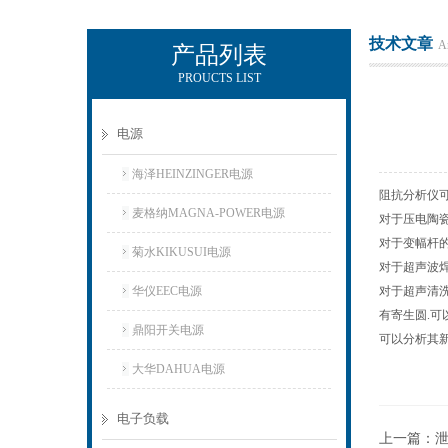
技术文章
Ar
产品列表
PROUCTS LIST
上海正衡电子科技有限公司
电源
海泽HEINZINGER电源
阻抗分析仪
麦格纳MAGNA-POWER电源
对于压电陶瓷
对于变幅杆的
菊水KIKUSUI电源
对于超声波焊
华仪EEC电源
对于超声清洗
有寄生圆.
鼎阳开关电源
可以分析其
大华DAHUA电源
电子负载
上一篇：