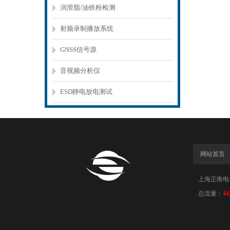
润滑脂/油铁粉检测
射频录制播放系统
GNSS信号源
音视频分析仪
ESD静电放电测试
网站首页
上海正衡电子科
总流量：
44