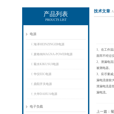
技术文章
Ar
产品列表
PROUCTS LIST
上海正衡电子科技有限公司
电源
海泽HEINZINGER电源
1、在工作
麦格纳MAGNA-POWER电源
面而不经过
2、泄漏电
菊水KIKUSUI电源
被测电器。
华仪EEC电源
3、应尽量
漏电流值较
鼎阳开关电源
泄漏电流是
漏电流。
大华DAHUA电源
电子负载
上一篇：