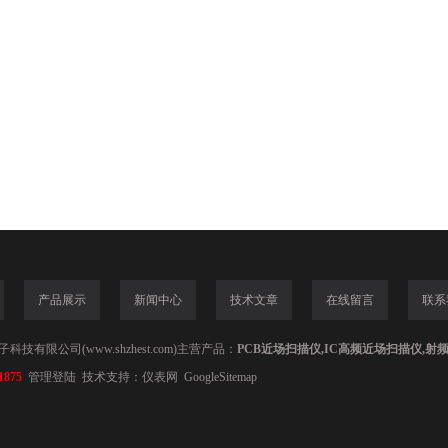
产品展示
新闻中心
技术文章
在线留言
联系
技有限公司(www.shzhest.com)主营产品：
PCB近场扫描仪,IC高频近场扫描仪,射
1875
管理登陆
技术支持：
仪表网
GoogleSitemap