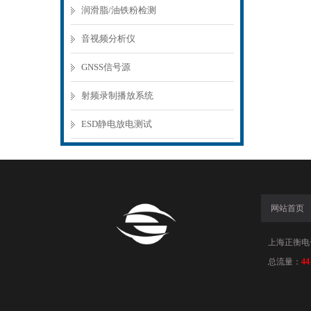
润滑脂/油铁粉检测
音视频分析仪
GNSS信号源
射频录制播放系统
ESD静电放电测试
网站首页
上海正衡电子科
总流量：
44