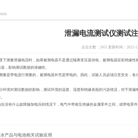
ticle
泄漏电流测试仪测试
点击次数：2451 更新时间：2022-12
温度下测量泄漏电流时，如果被测电器不是通过隔离变压器供电，被测电器应彩绝缘性
仪器，影响测试数据的准确性。
流测量是带电进行测量的，被测电器外壳是带电的。因此，试验人员必须注意安全，各
减少环境对测试数据的影响，测试环境的温度、湿度和绝缘表面的污染情况，对于泄漏
大。
指在没有什么故障施加电压的情况下，电气中带相互绝缘的金属零件之间，或带电零件
菊水产品与电池相关试验应用