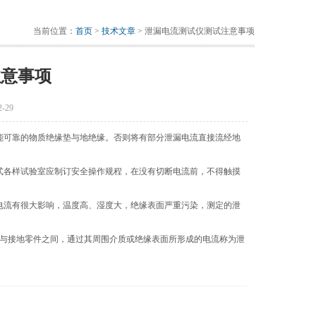
当前位置：
首页
>
技术文章
> 泄漏电流测试仪测试注意事项
注意事项
-29
能可靠的物质绝缘垫与地绝缘。否则将有部分泄漏电流直接流经地
式各样试验室应制订安全操作规程，在没有切断电流前，不得触摸
电流有很大影响，温度高、湿度大，绝缘表面严重污染，测定的泄
与接地零件之间，通过其周围介质或绝缘表面所形成的电流称为泄