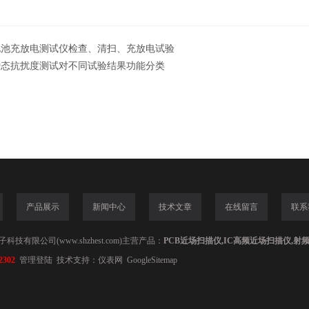
电池充放电测试仪检查、清扫、充放电试验
瞬态抗扰度测试对不同试验结果功能分类
产品展示
新闻中心
技术文章
在线留言
联系
技有限公司(www.shzhest.com)主营产品：
PCB近场扫描仪,IC高频近场扫描仪,射
2302
管理登陆
技术支持：
仪表网
GoogleSitemap