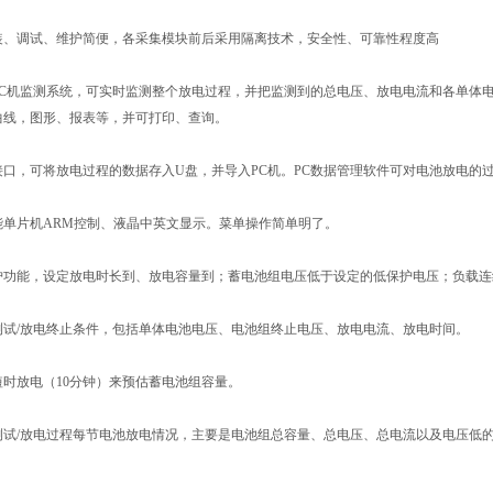
调试、维护简便，各采集模块前后采用隔离技术，安全性、可靠性程度高
机监测系统，可实时监测整个放电过程，并把监测到的总电压、放电电流和各单体电
曲线，图形、报表等，并可打印、查询。
口，可将放电过程的数据存入U盘，并导入PC机。PC数据管理软件可对电池放电的
片机ARM控制、液晶中英文显示。菜单操作简单明了。
能，设定放电时长到、放电容量到；蓄电池组电压低于设定的低保护电压；负载连
/放电终止条件，包括单体电池电压、电池组终止电压、放电电流、放电时间。
放电（10分钟）来预估蓄电池组容量。
/放电过程每节电池放电情况，主要是电池组总容量、总电压、总电流以及电压低的