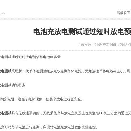
当前位置
ews
电池充放电测试通过短时放电
点击次数：2409 更新时间：2018-08
测试通过短时放电预估蓄电池组容量
放电测试
采用新一代单体检测整组放电仪监测单体电池，无须连接单体电池与主机，即
电测试功能特点
陶瓷电阻，避免了红热现象，使整个放电过程更安全。
放电测试
具有无线通讯功能，无线采集盒与放电主机及上位机监控PC机三者之间通过
可对每节电池进行监测，实现对电池组放电过程的完整监控。