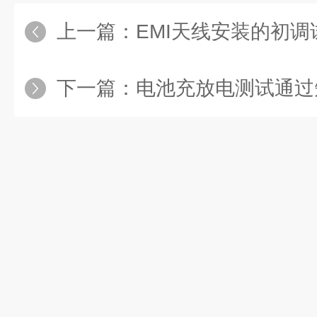
上一篇：
EMI天线安装的初
下一篇：
电池充放电测试通过短时