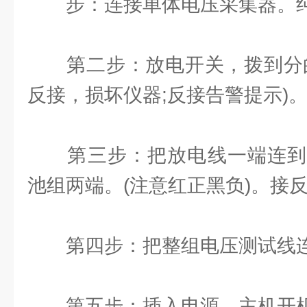
步：连接单体电压采集器。纯
第二步：放电开关，拨到分的
反接，损坏仪器;反接告警提示)
第三步：把放电线一端连到
池组两端。(注意红正黑负)。接
第四步：把整组电压测试线连
第五步：插入电源，主机开