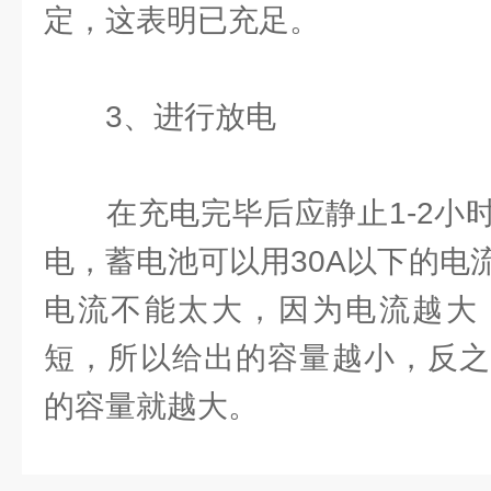
定，这表明已充足。
3、进行放电
在充电完毕后应静止1-2小时
电，蓄电池可以用30A以下的电
电流不能太大，因为电流越大
短，所以给出的容量越小，反之
的容量就越大。