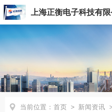
上海正衡电子科技有限
当前位置：
首页
>
新闻资讯
>