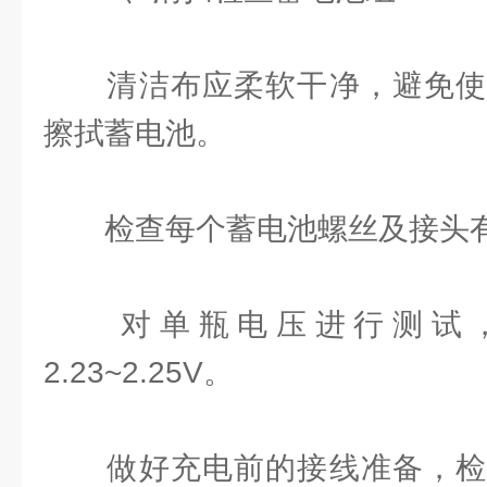
清洁布应柔软干净，避免使
擦拭蓄电池。
检查每个蓄电池螺丝及接头有
对单瓶电压进行测试，
2.23~2.25V。
做好充电前的接线准备，检