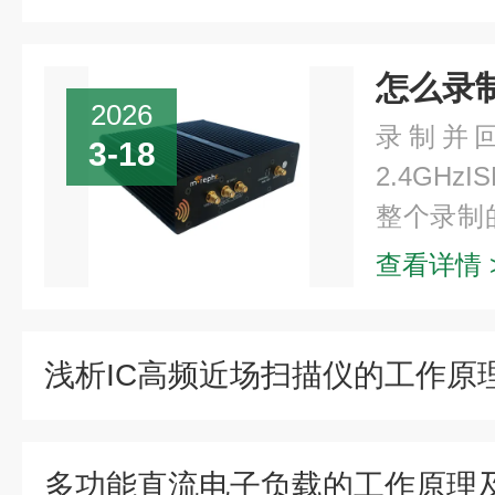
怎么录
2026
录制并
3-18
2.4GH
整个录制
选项（
查看详情 
Pytho
考射...
浅析IC高频近场扫描仪的工作原